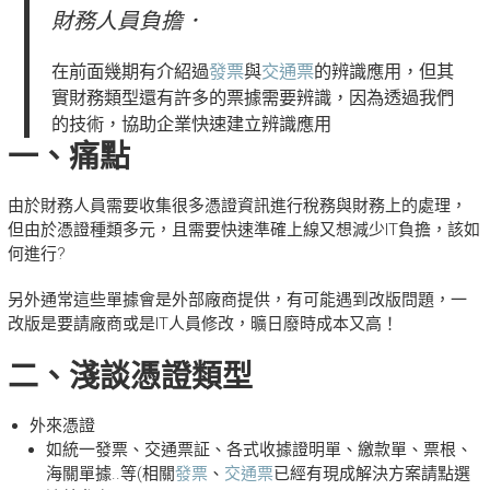
財務人員負擔．
在前面幾期有介紹過
發票
與
交通票
的辨識應用，但其
實財務類型還有許多的票據需要辨識，因為透過我們
的技術，協助企業快速建立辨識應用
一、痛點
由於財務人員需要收集很多憑證資訊進行稅務與財務上的處理，
但由於憑證種類多元，且需要快速準確上線又想減少IT負擔，該如
何進行?
另外通常這些單據會是外部廠商提供，有可能遇到改版問題，一
改版是要請廠商或是IT人員修改，曠日廢時成本又高！
二、淺談憑證類型
外來憑證
如統一發票、交通票証、各式收據證明單、繳款單、票根、
海關單據..等(相關
發票
、
交通票
已經有現成解決方案請點選