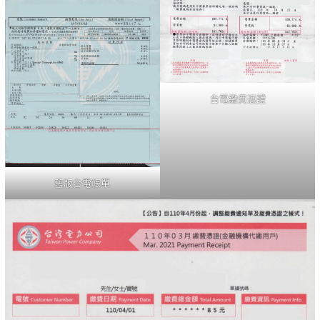
台電繳費憑證
舊版台電帳單