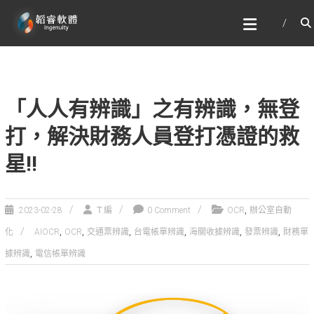
Skip
韜睿軟體有限公司
to
文字辨識與自然語言處理的專家
content
「人人有辨識」之有辨識，無登
打，解決財務人員登打憑證的救
星!!
,
2023-02-28
Ｔ編
0 Comment
OCR
辦公室自動
,
,
,
,
,
,
化
AIOCR
OCR
交通票辨識
台電帳單辨識
海關收據辨識
發票辨識
財務單
,
據辨識
電信帳單辨識