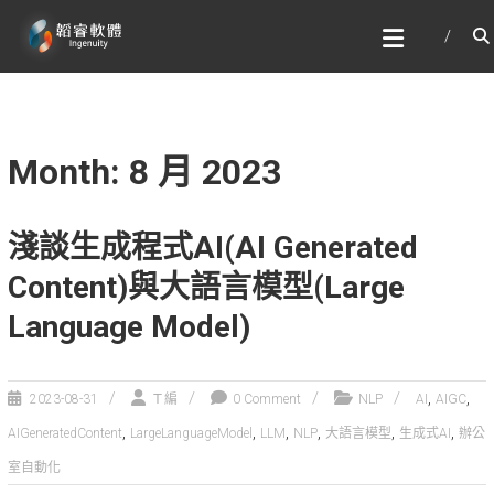
Skip
韜睿軟體有限公司
to
文字辨識與自然語言處理的專家
content
Month: 8 月 2023
淺談生成程式AI(AI Generated
Content)與大語言模型(Large
Language Model)
,
,
2023-08-31
Ｔ編
0 Comment
NLP
AI
AIGC
,
,
,
,
,
,
AIGeneratedContent
LargeLanguageModel
LLM
NLP
大語言模型
生成式AI
辦公
室自動化