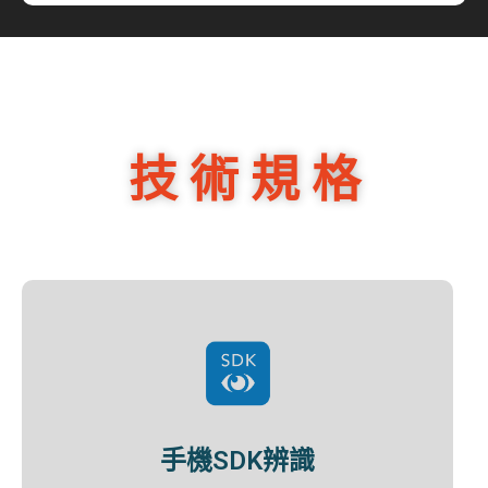
技 術 規 格​
手機SDK辨識​