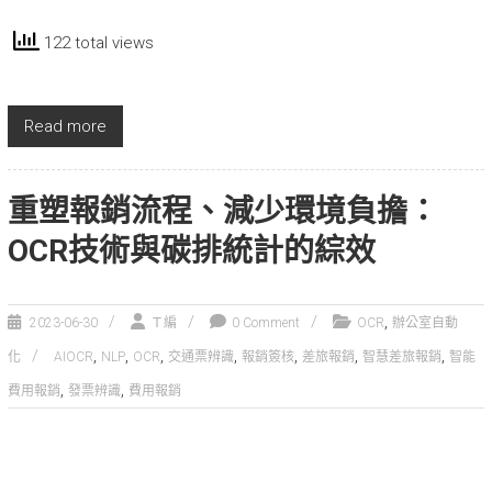
122 total views
Read more
重塑報銷流程、減少環境負擔：
OCR技術與碳排統計的綜效
,
2023-06-30
Ｔ編
0 Comment
OCR
辦公室自動
,
,
,
,
,
,
,
化
AIOCR
NLP
OCR
交通票辨識
報銷簽核
差旅報銷
智慧差旅報銷
智能
,
,
費用報銷
發票辨識
費用報銷