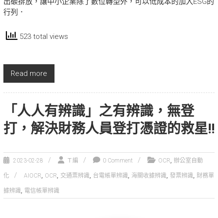
出碳排放，讓中小企業除了數位轉型外，可以低成本的加入ESG的
行列．
523 total views
Read more
「人人有辨識」之有辨識，無登
打，解決財務人員登打憑證的救星!!
,
2023-02-28
Ｔ編
0 Comment
OCR
辦公室自動
,
,
,
,
,
,
化
AIOCR
OCR
交通票辨識
台電帳單辨識
海關收據辨識
發票辨識
財務單
,
據辨識
電信帳單辨識