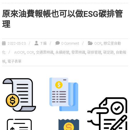
原來油費報帳也可以做ESG碳排管
理
,
2022-05-23
Ｔ編
0 Comment
OCR
辦公室自動
,
,
,
,
,
,
,
化
AIOCR
OCR
交通票辨識
永續經營
發票辨識
碳排管理
碳足跡
自動報
,
帳
電子表單