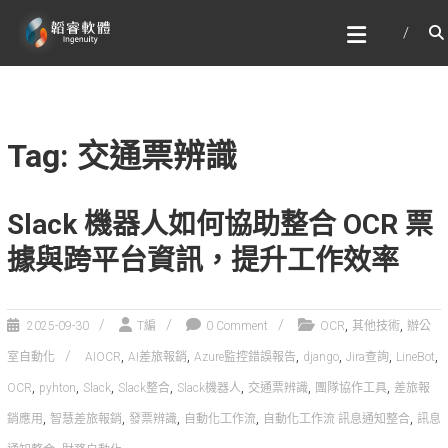
Skip
韜睿軟體有限公司
to
文字辨識與自然語言處理的專家
content
Tag: 交通票辨識
Slack 機器人如何協助整合 OCR 票
據與跨平台資訊，提升工作效率
,
,
2025-09-30
T編
0 Comment
OCR
其他技術
辦公
,
,
,
,
,
,
室自動化
AIOCR
AI差旅報銷
Azure監控錯誤報告
django
Jira查詢
LineBot
,
,
,
,
,
,
,
OCR
pyhton
Slack
Slack整合
Slack機器人
交通票辨識
團隊協作工具
差旅報
,
,
,
,
,
銷應用
智慧差旅報銷
發票辨識
自動化工作流
自動化工作流 訊息通知整合
訊息