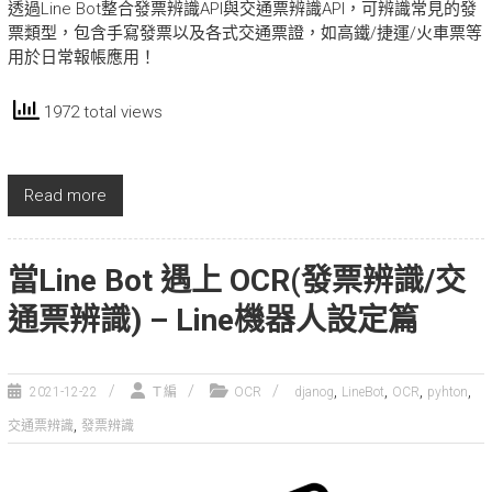
透過Line Bot整合發票辨識API與交通票辨識API，可辨識常見的發
票類型，包含手寫發票以及各式交通票證，如高鐵/捷運/火車票等
用於日常報帳應用！
1972 total views
Read more
當Line Bot 遇上 OCR(發票辨識/交
通票辨識) – Line機器人設定篇
,
,
,
,
2021-12-22
Ｔ編
OCR
djanog
LineBot
OCR
pyhton
,
交通票辨識
發票辨識