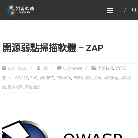
Skip
韜睿軟體有限公司
to
文字辨識與自然語言處理的專家
content
開源弱點掃描軟體 – ZAP
,
2024-06-25
T編
0 Comment
其他技術
資訊安
,
,
,
,
,
,
,
全
OWSAP
ZAP
弱點掃描
白箱測試
自動化測試
資安
資訊安全
資訊漏
,
,
洞
駭客攻擊
黑箱測試