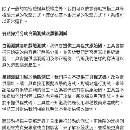
除了一般的帳密驗證與授權之外，我們可以依靠弱點掃描工具來
檢驗常見的攻擊方式，確保在基本跟常見的攻擊方式下，系統可
以正常運作。
弱點掃描分成
白箱測試
跟
黑箱測試
。
白箱測試
屬於
靜態測試
，我們會
提供
工具程式
原始碼
，工具會掃
描原始碼的內容進行靜態分析，並告訴我們是否有寫出系統漏
洞。工具會提供漏洞說明及修正範例，告訴我們怎樣的寫法可以
避免這些漏洞產生。
黑箱測試
則屬於
動態測試
，我們這次
不提供
工具
程式碼
，改為提
供網址，讓工具直接用模擬攻擊的方式，對網站進行測試，來確
認是否有系統漏洞的發生。因為我們沒有提供原始碼，工具並不
知道如何針對程式碼的內容進行攻擊，所以稱為黑箱測試。也由
於不提供程式碼，工具並不知道我們是使用哪種技術來達成的，
僅能工具提供我們相關說明但不會提供修改範例。
而弱點掃描主要都是靠工具來進行弱點的測試，更進階的滲透測
試則會找資安專家或白帽駭客，來了解系統狀況，並模擬更真實