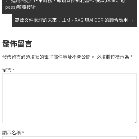
←
運用AI提升企業財務、報銷管控新利器-登機證(boarding
pass)辨識技術
高效文件處理的未來：LLM、RAG 與AI OCR 的聯合應用
→
發佈留言
發佈留言必須填寫的電子郵件地址不會公開。
必填欄位標示為
*
留言
*
顯示名稱
*