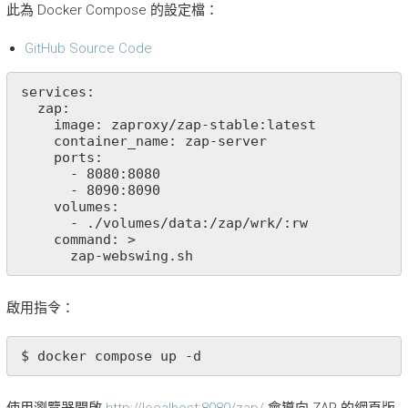
此為 Docker Compose 的設定檔：
GitHub Source Code
services:

  zap:

    image: zaproxy/zap-stable:latest

    container_name: zap-server

    ports:

      - 8080:8080

      - 8090:8090

    volumes:

      - ./volumes/data:/zap/wrk/:rw

    command: >

      zap-webswing.sh
啟用指令：
$ docker compose up -d
使用瀏覽器開啟
http://localhost:8080/zap/
會導向 ZAP 的網頁版