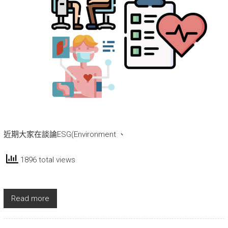
近期大家在談論ESG(Environment 、
1896 total views
Read more