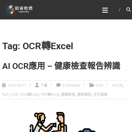
Skip
韜睿軟體有限公司
to
文字辨識與自然語言處理的專家
content
Tag: OCR轉Excel
AI OCR應用 – 健康檢查報告辨識
,
2022-03-17
Ｔ編
0 Comment
OCR
AIOCR
,
,
,
,
,
,
NLP
OCR
OCR轉Excel
PDF轉Excel
健康檢查
健檢報告
文字提取