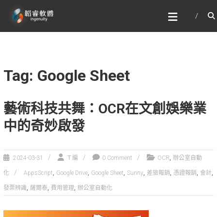
Skip
韜睿軟體有限公司
to
文字辨識與自然語言處理的專家
content
Tag: Google Sheet
藝術科技共舞：OCR在文創娛樂業
中的奇妙啟發
,
2024-03-31
Ｔ編
0 Comment
OCR
辦公室自動
,
,
,
,
,
,
,
化
AppsScript
Google Drive
Google Sheet
Sunny
差旅報銷
憑證報銷
會計
,
,
,
發票辨識
薩爾泰
費用管理
辦公室自動化