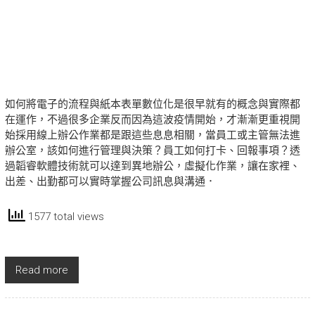
如何將電子的流程與紙本表單數位化是很早就有的概念與實際都
在運作，不過很多企業反而因為這波疫情開始，才漸漸更重視開
始採用線上辦公作業都是跟這些息息相關，當員工或主管無法進
辦公室，該如何進行管理與決策？員工如何打卡、回報事項？透
過韜睿軟體技術就可以達到異地辦公，虛擬化作業，讓在家裡、
出差、出勤都可以實時掌握公司訊息與溝通．
1577 total views
Read more