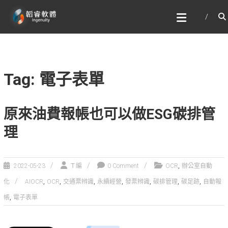
Skip
韜睿軟體有限公司
to
文字辨識與自然語言處理的專家
content
Tag: 電子表單
原來油費報帳也可以做ESG碳排管
理
,
2022-05-23
Ｔ編
0 Comment
OCR
辦公室自動
,
,
,
,
,
,
,
化
AIOCR
OCR
交通票辨識
永續經營
發票辨識
碳排管理
碳足跡
自動報
,
帳
電子表單