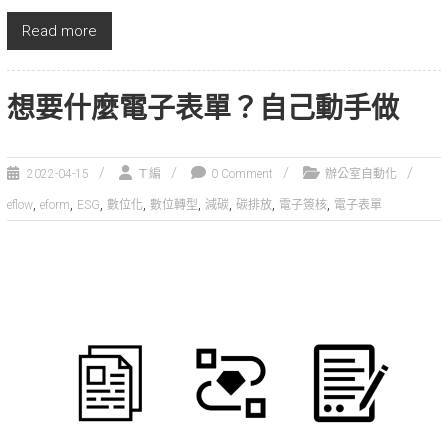
Read more
想要什麼電子表單？自己動手做
2022-04-15
Ｔ編
0 Comment
辦公室自動化
,
,
,
,
,
,
,
,
eflow
eform
ESG
數位化
數位轉型
減碳
碳排放
電子簽核
電子表單