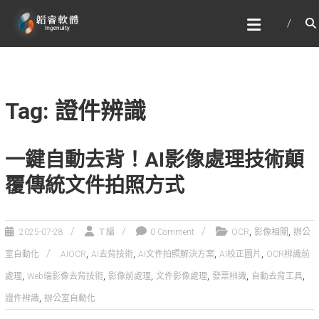
Skip
韜睿軟體有限公司
to
文字辨識與自然語言處理的專家
content
Tag: 證件辨識
一鍵自動去背！AI影像處理技術顛
覆傳統文件拍照方式
,
,
2025-07-28
Ｔ編
0 Comment
OCR
影像相關
辦公
,
,
,
,
室自動化
AIOCR
AI去背技術
AI文件拍照解決方案
AI校正圖片
OCR辨識前
,
,
,
,
,
,
處理
Web端影像去背技術
影像前處理
文件影像處理
發票辨識
自動去背工具
,
證件辨識
辦公室自動化