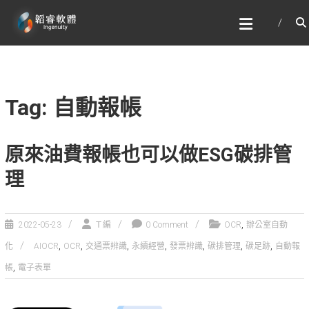
Skip
韜睿軟體有限公司
to
文字辨識與自然語言處理的專家
content
Tag: 自動報帳
原來油費報帳也可以做ESG碳排管
理
,
2022-05-23
Ｔ編
0 Comment
OCR
辦公室自動
,
,
,
,
,
,
,
化
AIOCR
OCR
交通票辨識
永續經營
發票辨識
碳排管理
碳足跡
自動報
,
帳
電子表單