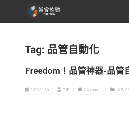
Skip
韜
to
content
睿
軟
體
有
Tag: 品管自動化
限
公
司
Freedom！品管神器-
文
字
,
2023-11-30
Ｔ編
0 Comment
NLP
O
辨
識
與
自
然
語
言