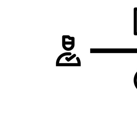
處
理
的
專
家